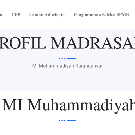
ta
CFP
Laman Adiwiyata
Pengumuman Seleksi SPMB
ROFIL MADRAS
MI Muhammadiyah Karanganyar
 MI Muhammadiyah