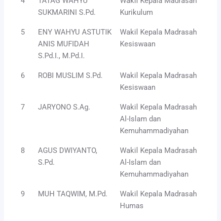
4
TATAG WAHYU
Wakil Kepala Madrasah
SUKMARINI S.Pd.
Kurikulum
5
ENY WAHYU ASTUTIK
Wakil Kepala Madrasah
ANIS MUFIDAH
Kesiswaan
S.Pd.I., M.Pd.I.
6
ROBI MUSLIM S.Pd.
Wakil Kepala Madrasah
Kesiswaan
7
JARYONO S.Ag.
Wakil Kepala Madrasah
Al-Islam dan
Kemuhammadiyahan
8
AGUS DWIYANTO,
Wakil Kepala Madrasah
S.Pd.
Al-Islam dan
Kemuhammadiyahan
9
MUH TAQWIM, M.Pd.
Wakil Kepala Madrasah
Humas