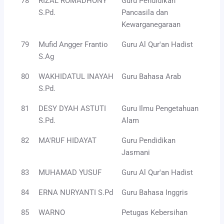
78
RIZAL ROMADHONY
Guru Pendidikan
S.Pd.
Pancasila dan
Kewarganegaraan
79
Mufid Angger Frantio
Guru Al Qur'an Hadist
S.Ag
80
WAKHIDATUL INAYAH
Guru Bahasa Arab
S.Pd.
81
DESY DYAH ASTUTI
Guru Ilmu Pengetahuan
S.Pd.
Alam
82
MA'RUF HIDAYAT
Guru Pendidikan
Jasmani
83
MUHAMAD YUSUF
Guru Al Qur'an Hadist
84
ERNA NURYANTI S.Pd
Guru Bahasa Inggris
85
WARNO
Petugas Kebersihan