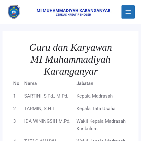
Skip
Main
to
Menu
content
Guru dan Karyawan
MI Muhammadiyah
Karanganyar
No
Nama
Jabatan
1
SARTINI, S,Pd., M.Pd.
Kepala Madrasah
2
TARMIN, S.H.I
Kepala Tata Usaha
3
IDA WININGSIH M.Pd.
Wakil Kepala Madrasah
Kurikulum