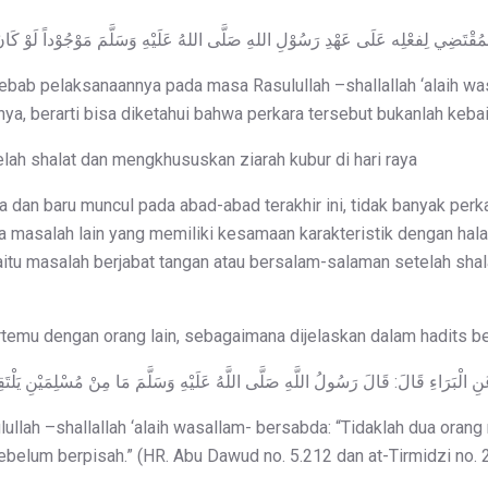
ebab pelaksanaannya pada masa Rasulullah –shallallah ‘alaih was
ya, berarti bisa diketahui bahwa perkara tersebut bukanlah kebai
ah shalat dan mengkhususkan ziarah kubur di hari raya
sia dan baru muncul pada abad-abad terakhir ini, tidak banyak p
da masalah lain yang memiliki kesamaan karakteristik dengan hala
aitu masalah berjabat tangan atau bersalam-salaman setelah shal
rtemu dengan orang lain, sebagaimana dijelaskan dalam hadits be
نِ الْبَرَاءِ قَالَ: قَالَ رَسُولُ اللَّهِ صَلَّى اللَّهُ عَلَيْهِ وَسَلَّمَ مَا مِنْ مُسْلِمَيْنِ يَلْتَقِيَانِ 
asulullah –shallallah ‘alaih wasallam- bersabda: “Tidaklah dua oran
elum berpisah.” (HR. Abu Dawud no. 5.212 dan at-Tirmidzi no. 2.