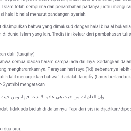
. Islam telah sempurna dan penambahan padanya justru mengura
i halal bihalal menurut pandangan syariah.
t disimpulkan bahwa yang dimaksud dengan halal bihalal bukanlah 
n di dunia Islam yang lain. Tradisi ini keluar dari pembahasan tuli
n dalil (tauqifiy)
bahwa semua ibadah haram sampai ada dalilnya. Sedangkan dala
 yang mengharamkannya. Perayaan hari raya (‘id) sebenarnya lebi
il-dalil menunjukkan bahwa ‘id adalah tauqifiy (harus berlandaskan
sy-Syathibi mengatakan:
وإن العاديات من حيث هي عادية لا بدعة فيها، ومن حيث يُتعبَّد بها أو تُوْضع وضْع التعبُّد تدخلها البدعة.
adat, tidak ada bid’ah di dalamnya. Tapi dari sisi ia dijadikan/dip
i dua sisi: