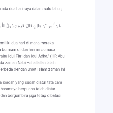
 ada dua hari raya dalam satu tahun,
عَنْ أَنَسِ بْنَ مَالِكٍ قَالَ: قَدِمَ رَسُولُ اللَّهِ صَل
miliki dua hari di mana mereka
 bermain di dua hari ini semasa
itu Idul Fitri dan Idul Adha.” (HR Abu
da zaman Nabi –shallallah ‘alaih
, berbeda dengan umat Islam zaman ini
ga ibadah yang sudah diatur tata cara
 haramnya berpuasa telah diatur.
 dan bergembira juga tetap dibatasi