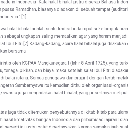
e in Indonesia’. Kata halal bihalal justru diserap Bahasa Indon
puasa Ramadhan, biasanya diadakan di sebuah tempat (auditori
donesia.” [1]
a halal bihalal adalah suatu tradisi berkumpul sekelompok oran
an sebagai ungkapan saling memaafkan agar yang haram menjadi 
Idul Fitri.[2] Kadang-kadang, acara halal bihalal juga dilakukan di
akan bersama.
 dirintis oleh KGPAA Mangkunegara I (lahir 8 April 1725), yang te
enaga, pikiran, dan biaya, maka setelah salat Idul Fitri diadaka
 di balai istana. Semua punggawa dan prajurit dengan tertib mel
ngeran Sambernyawa itu kemudian ditiru oleh organisasi-organisas
/swasta juga mengadakan halal bihalal, yang pesertanya meliput
 atas juga tidak ditemukan penyebutannya di kitab-kitab para ul
 hasil kreativitas bangsa Indonesia dan pribumisasi ajaran Isla
 seperti ini justru patut dipertanyakan; karena semakin jauh suat