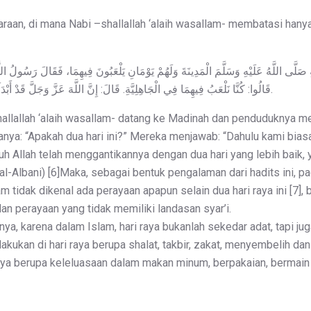
araan, di mana Nabi –shallallah ‘alaih wasallam- membatasi hanya
َّى اللَّهُ عَلَيْهِ وَسَلَّمَ الْمَدِينَةَ وَلَهُمْ يَوْمَانِ يَلْعَبُونَ فِيهِمَا، فَقَالَ رَسُولُ اللَّ
قَالُوا: كُنَّا نَلْعَبُ فِيهِمَا فِي الْجَاهِلِيَّةِ. قَالَ: إِنَّ اللَّهَ عَزَّ وَجَلَّ قَدْ أَبْدَلَكُمْ بِهِمَا خَيْرًا مِنْهُمَا؛ يَوْمَ الْفِطْرِ وَيَوْمَ النَّحْرِ.
shallallah ‘alaih wasallam- datang ke Madinah dan penduduknya me
anya: “Apakah dua hari ini?” Mereka menjawab: “Dahulu kami biasa
h Allah telah menggantikannya dengan dua hari yang lebih baik, ya
l-Albani) [6]Maka, sebagai bentuk pengalaman dari hadits ini, pa
 tidak dikenal ada perayaan apapun selain dua hari raya ini [7]
dan perayaan yang tidak memiliki landasan syar’i.
nnya, karena dalam Islam, hari raya bukanlah sekedar adat, tapi ju
akukan di hari raya berupa shalat, takbir, zakat, menyembelih dan
 raya berupa keleluasaan dalam makan minum, berpakaian, bermain