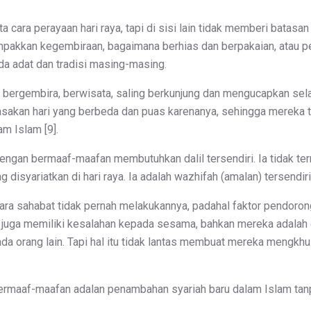
ta cara perayaan hari raya, tapi di sisi lain tidak memberi bata
mpakkan kegembiraan, bagaimana berhias dan berpakaian, atau pe
da adat dan tradisi masing-masing.
, bergembira, berwisata, saling berkunjung dan mengucapkan sel
sakan hari yang berbeda dan puas karenanya, sehingga mereka ti
am Islam [9].
dengan bermaaf-maafan membutuhkan dalil tersendiri. Ia tidak t
isyariatkan di hari raya. Ia adalah wazhifah (amalan) tersendir
 para sahabat tidak pernah melakukannya, padahal faktor pendor
juga memiliki kesalahan kepada sesama, bahkan mereka adalah 
a orang lain. Tapi hal itu tidak lantas membuat mereka mengkhu
bermaaf-maafan adalan penambahan syariah baru dalam Islam tanpa