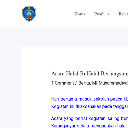
Skip
Post
to
navigation
Home
Profil
Beri
content
Acara Halal Bi Halal Berlangsu
1 Comment
/
Berita
,
MI Muhammadiyah
Hari pertama masuk sekolah pasca libu
Kegiatan ini dilaksanakan pada tangg
Acara yang berisi kegiatan saling be
Karanganyar selalu mengadakan halal 