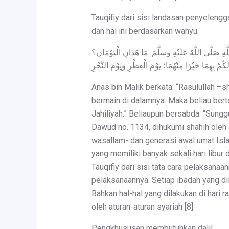
Tauqifiy dari sisi landasan penyelengg
dan hal ini berdasarkan wahyu.
هِ صَلَّى اللَّهُ عَلَيْهِ وَسَلَّمَ: مَا هَذَانِ الْيَوْمَانِ؟
Anas bin Malik berkata: “Rasulullah –
bermain di dalamnya. Maka beliau bert
Jahiliyah.” Beliaupun bersabda: “Sunggu
Dawud no. 1134, dihukumi shahih oleh a
wasallam- dan generasi awal umat Islam
yang memiliki banyak sekali hari libur 
Tauqifiy dari sisi tata cara pelaksanaa
pelaksanaannya. Setiap ibadah yang dil
Bahkan hal-hal yang dilakukan di hari
oleh aturan-aturan syariah [8].
Pengkhususan membutuhkan dalil