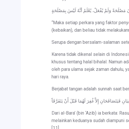
“Maka setiap perkara yang faktor peny
(kebaikan), dan beliau tidak melakukann
Serupa dengan bersalam-salaman setel
Karena tidak dikenal selain di Indone
khusus tentang halal bihalal. Namun a
oleh para ulama sejak zaman dahulu, y
hari raya.
Berjabat tangan adalah sunnah saat be
فَيَتَصَافَحَانِ إِلاَّ غُفِرَ لَهُمَا قَبْلَ أَنْ يَتَفَرَّقَاََََ
Dari al-Bara’ (bin ‘Azib) ia berkata: R
melainkan keduanya sudah diampuni seb
[11]