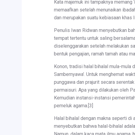
Kata majemuk ini tampaknya memang ‘mad
memaafkan setelah menunaikan ibadah 
dan merupakan suatu kebiasaan khas In
Penulis Iwan Ridwan menyebutkan bahw
tempat tertentu untuk saling bersalam
diselenggarakan setelah melakukan salat 
bentuk pengajian, ramah tamah atau m
Konon, tradisi halal bihalal mula-mula
Sambernyawa’. Untuk menghemat waktu, t
punggawa dan prajurit secara serentak
permaisuri. Apa yang dilakukan oleh Pa
Kemudian instansi-instansi pemerintah
pemeluk agama.[3]
Halal bihalal dengan makna seperti di
menyebutkan bahwa halal-bihalal adalah
Namun, dalam kaca mata ilmu agama, hal