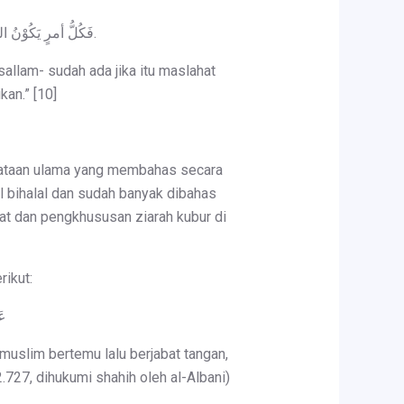
فَكُلُّ أمرٍ يَكُوْنُ المُقْتَضِي لِفعْلِه عَلَى عَهْدِ رَسُوْلِ اللهِ صَلَّى اللهُ عَلَيْهِ وَسَلَّمَ مَوْجُوْداً لَوْ كَانَ مَصْلَحَةً وَلَمْ يُفْعَلْ، يُعْلَمُ أنَّهُ لَيْسَ بِمَصْلَحَةٍ.
allam- sudah ada jika itu maslahat
kan.” [10]
erkataan ulama yang membahas secara
l bihalal dan sudah banyak dibahas
at dan pengkhususan ziarah kubur di
rikut:
عَ
g muslim bertemu lalu berjabat tangan,
727, dihukumi shahih oleh al-Albani)