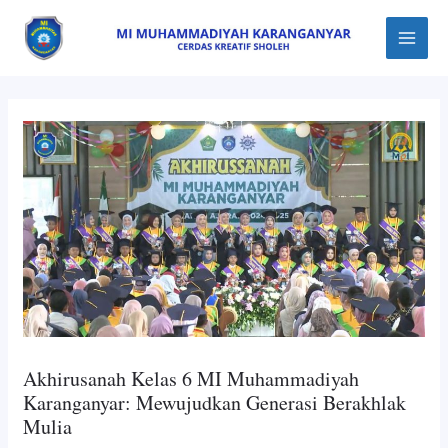
Skip
Post
Main
to
navigation
Menu
content
Akhirusanah Kelas 6 MI Muhammadiyah
Karanganyar: Mewujudkan Generasi Berakhlak
Mulia