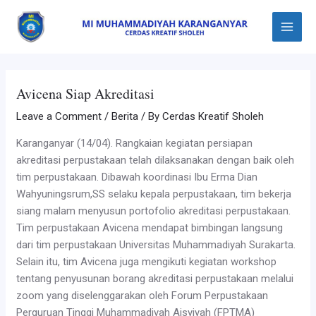
Skip
Post
Main
to
navigation
Menu
content
Avicena Siap Akreditasi
Leave a Comment
/
Berita
/ By
Cerdas Kreatif Sholeh
Karanganyar (14/04). Rangkaian kegiatan persiapan
akreditasi perpustakaan telah dilaksanakan dengan baik oleh
tim perpustakaan. Dibawah koordinasi Ibu Erma Dian
Wahyuningsrum,SS selaku kepala perpustakaan, tim bekerja
siang malam menyusun portofolio akreditasi perpustakaan.
Tim perpustakaan Avicena mendapat bimbingan langsung
dari tim perpustakaan Universitas Muhammadiyah Surakarta.
Selain itu, tim Avicena juga mengikuti kegiatan workshop
tentang penyusunan borang akreditasi perpustakaan melalui
zoom yang diselenggarakan oleh Forum Perpustakaan
Perguruan Tinggi Muhammadiyah Aisyiyah (FPTMA)