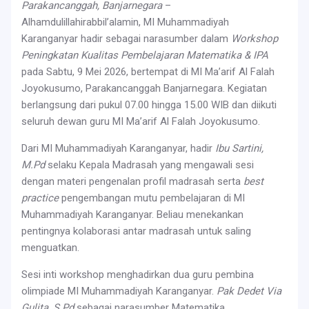
Parakancanggah, Banjarnegara
–
Alhamdulillahirabbil’alamin, MI Muhammadiyah
Karanganyar hadir sebagai narasumber dalam
Workshop
Peningkatan Kualitas Pembelajaran Matematika & IPA
pada Sabtu, 9 Mei 2026, bertempat di MI Ma’arif Al Falah
Joyokusumo, Parakancanggah Banjarnegara. Kegiatan
berlangsung dari pukul 07.00 hingga 15.00 WIB dan diikuti
seluruh dewan guru MI Ma’arif Al Falah Joyokusumo.
Dari MI Muhammadiyah Karanganyar, hadir
Ibu Sartini,
M.Pd
selaku Kepala Madrasah yang mengawali sesi
dengan materi pengenalan profil madrasah serta
best
practice
pengembangan mutu pembelajaran di MI
Muhammadiyah Karanganyar. Beliau menekankan
pentingnya kolaborasi antar madrasah untuk saling
menguatkan.
Sesi inti workshop menghadirkan dua guru pembina
olimpiade MI Muhammadiyah Karanganyar.
Pak Dedet Via
Gulita, S.Pd
sebagai narasumber Matematika