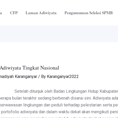
ta
CFP
Laman Adiwiyata
Pengumuman Seleksi SPMB
Adiwiyata Tingkat Nasional
adiyah Karanganyar
/ By
Karanganyar2022
Setelah ditunjuk oleh Badan Lingkungan Hidup Kabupaten
erapa bulan terakhir sedang berbenah disana-sini. Adiwiyata a
erwawasan lingkungan dan peduli terhadap pelestarian serta pen
ortofolio adiwiyata dan dalam waktu dekat akan mengikuti penil