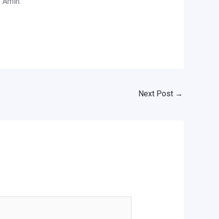
 Amin.
Next Post
→