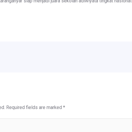
anganyar siap menjadi juara sekolah adiwiyata tingkat nasional.
ed.
Required fields are marked
*