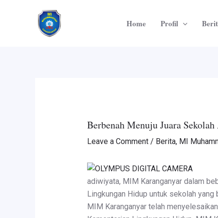
Skip
Post
to
navigation
Home
Profil
Beri
content
Berbenah Menuju Juara Sekolah 
Leave a Comment
/
Berita
,
MI Muhamm
adiwiyata, MIM Karanganyar dalam beb
Lingkungan Hidup untuk sekolah yang b
MIM Karanganyar telah menyelesaikan p