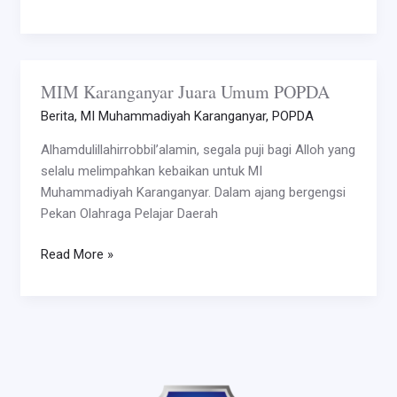
MIM Karanganyar Juara Umum POPDA
MIM
Karanganyar
Berita
,
MI Muhammadiyah Karanganyar
,
POPDA
Juara
Alhamdulillahirrobbil’alamin, segala puji bagi Alloh yang
Umum
selalu melimpahkan kebaikan untuk MI
POPDA
Muhammadiyah Karanganyar. Dalam ajang bergengsi
Pekan Olahraga Pelajar Daerah
Read More »