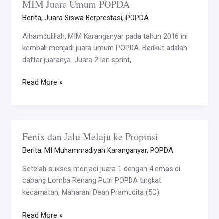
MIM Juara Umum POPDA
MIM
Juara
Berita
,
Juara Siswa Berprestasi
,
POPDA
Umum
Alhamdulillah, MIM Karanganyar pada tahun 2016 ini
POPDA
kembali menjadi juara umum POPDA. Berikut adalah
daftar juaranya. Juara 2 lari sprint,
Read More »
Fenix dan Jalu Melaju ke Propinsi
Fenix
dan
Berita
,
MI Muhammadiyah Karanganyar
,
POPDA
Jalu
Setelah sukses menjadi juara 1 dengan 4 emas di
Melaju
cabang Lomba Renang Putri POPDA tingkat
ke
kecamatan, Maharani Dean Pramudita (5C)
Propinsi
Read More »