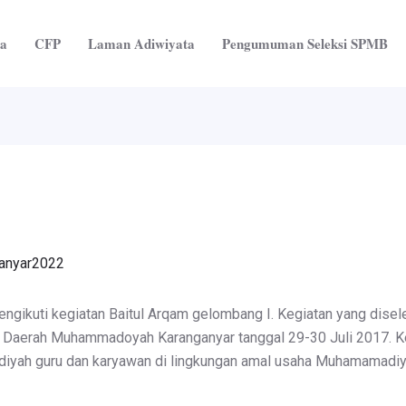
ta
CFP
Laman Adiwiyata
Pengumuman Seleksi SPMB
anyar2022
gikuti kegiatan Baitul Arqam gelombang I. Kegiatan yang disel
aerah Muhammadoyah Karanganyar tanggal 29-30 Juli 2017. Kegi
yah guru dan karyawan di lingkungan amal usaha Muhamamadiy