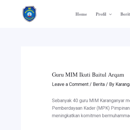
Skip
Post
to
navigation
Home
Profil
Beri
content
Guru MIM Ikuti Baitul Arqam
Leave a Comment
/
Berita
/ By
Karang
Sebanyak 40 guru MIM Karanganyar men
Pemberdayaan Kader (MPK) Pimpinan D
meningkatkan komitmen bermuhammadi