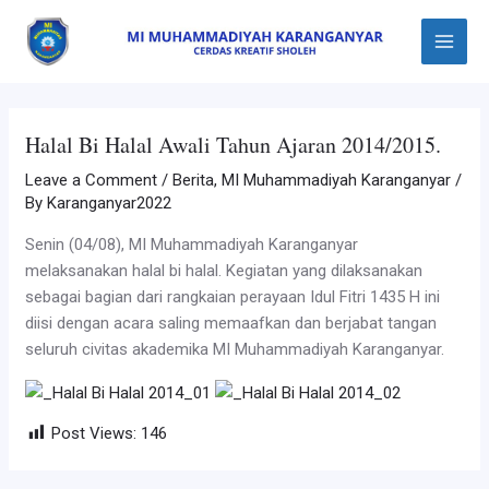
Skip
Post
Main
to
navigation
Menu
content
Halal Bi Halal Awali Tahun Ajaran 2014/2015.
Leave a Comment
/
Berita
,
MI Muhammadiyah Karanganyar
/
By
Karanganyar2022
Senin (04/08), MI Muhammadiyah Karanganyar
melaksanakan halal bi halal. Kegiatan yang dilaksanakan
sebagai bagian dari rangkaian perayaan Idul Fitri 1435 H ini
diisi dengan acara saling memaafkan dan berjabat tangan
seluruh civitas akademika MI Muhammadiyah Karanganyar.
Post Views:
146