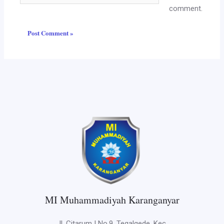
comment.
MI Muhammadiyah Karanganyar
Jl. Citarum I No.9, Tegalgede, Kec.