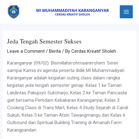
Skip
Post
Main
to
navigation
Menu
content
Jeda Tengah Semester Sukses
Leave a Comment
/
Berita
/ By
Cerdas Kreatif Sholeh
Karanganyar (09/02). Bismillahirrohmaanirrohiim. Senin
sampai Kamis ini agenda peserta didik MI Muhammadiyah
Karanganyar adalah kegiatan outing class dalam rangka
kegiatan jeda tengah semester genap. Kelas 1 ke Taman
Lalulintas Pakujoyo Sukoharjo, Kelas 2 ke Taman Pancasila
giat bersama Pemdam Kebakaran Karanganyar, Kelas 3
Cooking Class di Trans Mart, Kelas 4 Study Sejarah di Candi
Sukuh, Kelas 5 ke Taman Atsiri Tawangmangu dan Kelas 6
Outbound dan Spiritual Building Training di Amanah Farm
Karangpandan.