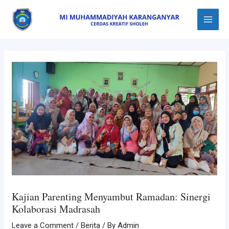
Skip
Post
Main
to
navigation
Menu
content
Kajian Parenting Menyambut Ramadan: Sinergi
Kolaborasi Madrasah
Leave a Comment
/
Berita
/ By
Admin