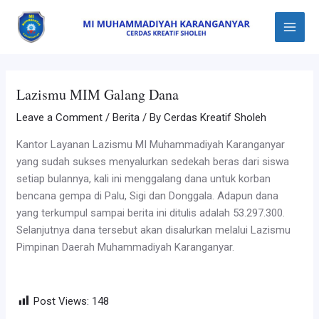
Skip
Post
Main
to
navigation
Menu
content
Lazismu MIM Galang Dana
Leave a Comment
/
Berita
/ By
Cerdas Kreatif Sholeh
Kantor Layanan Lazismu MI Muhammadiyah Karanganyar
yang sudah sukses menyalurkan sedekah beras dari siswa
setiap bulannya, kali ini menggalang dana untuk korban
bencana gempa di Palu, Sigi dan Donggala. Adapun dana
yang terkumpul sampai berita ini ditulis adalah 53.297.300.
Selanjutnya dana tersebut akan disalurkan melalui Lazismu
Pimpinan Daerah Muhammadiyah Karanganyar.
Post Views:
148