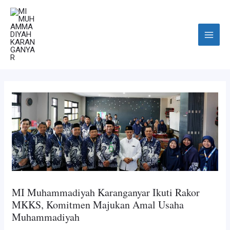
Skip
Post
Main
to
navigation
Menu
content
MI Muhammadiyah Karanganyar Ikuti Rakor
MKKS, Komitmen Majukan Amal Usaha
Muhammadiyah