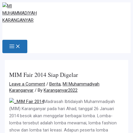
Main
Skip
Post
Type
Name
Email
Website
Menu
to
navigation
here..
content
MIM Fair 2014 Siap Digelar
Leave a Comment
/
Berita
,
MI Muhammadiyah
Karanganyar
/ By
Karanganyar2022
Madrasah Ibtidaiyah Muhammadiyah
(MIM) Karanganyar pada hari Ahad, tanggal 26 Januari
2014 besok akan menggelar berbagai lomba. Lomba-
lomba tersebut adalah lomba mewarnai, lomba fashion
show dan lomba tari kreasi. Adapun peserta lomba