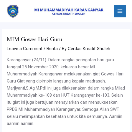
Skip
Post
Main
to
navigation
Menu
content
MIM Gowes Hari Guru
Leave a Comment
/
Berita
/ By
Cerdas Kreatif Sholeh
Karanganyar (24/11). Dalam rangka peringatan hari guru
tanggal 25 November 2020, keluarga besar MI
Muhammadiyah Karanganyar melaksanakan giat Gowes Hari
Guru Giat yang dipimpin langsung kepala madrasah,
Marjiyanti,S.Ag,M.PdI ini juga dilaksanakan dalam rangka Milad
Muhammadiyah ke-108 dan HUT Karanganyar ke-103. Selain
itu giat ini juga bertujuan mensyiarkan dan mensukseskan
PPDB MI Muhammadiyah Karanganyar. Semoga Allah SWT
selalu melimpahkan kesehatan untuk kita semuanya. Aamiin
aamiin aamiin.