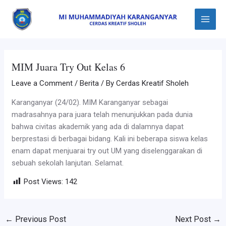
Skip
Post
Main
to
navigation
Menu
content
MIM Juara Try Out Kelas 6
Leave a Comment
/
Berita
/ By
Cerdas Kreatif Sholeh
Karanganyar (24/02). MIM Karanganyar sebagai
madrasahnya para juara telah menunjukkan pada dunia
bahwa civitas akademik yang ada di dalamnya dapat
berprestasi di berbagai bidang. Kali ini beberapa siswa kelas
enam dapat menjuarai try out UM yang diselenggarakan di
sebuah sekolah lanjutan. Selamat.
Post Views:
142
←
Previous Post
Next Post
→