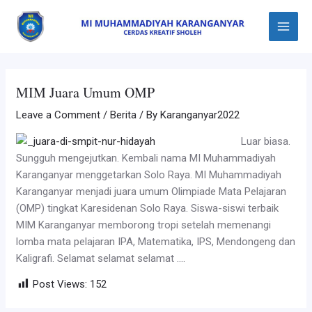
Skip
Post
Main
to
navigation
Menu
content
MIM Juara Umum OMP
Leave a Comment
/
Berita
/ By
Karanganyar2022
Luar biasa.
Sungguh mengejutkan. Kembali nama MI Muhammadiyah
Karanganyar menggetarkan Solo Raya. MI Muhammadiyah
Karanganyar menjadi juara umum Olimpiade Mata Pelajaran
(OMP) tingkat Karesidenan Solo Raya. Siswa-siswi terbaik
MIM Karanganyar memborong tropi setelah memenangi
lomba mata pelajaran IPA, Matematika, IPS, Mendongeng dan
Kaligrafi. Selamat selamat selamat ….
Post Views:
152