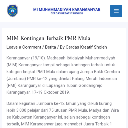
Skip
Post
Main
to
navigation
Menu
content
MIM Kontingen Terbaik PMR Mula
Leave a Comment
/
Berita
/ By
Cerdas Kreatif Sholeh
Karanganyar (19/10). Madrasah Ibtidaiyah Muhammadiyah
(MIM) Karanganyar tampil sebagai kontingen terbaik untuk
kategori tingkat PMR Mula dalam ajang Jumpa Bakti Gembira
(Jumbara) PMR ke-12 yang dihelat Palang Merah Indonesia
(PMI) Karanganyar di Lapangan Tuban Gondangrejo
Karanganyar, 17-19 Oktober 2019.
Dalam kegiatan Jumbara ke-12 tahun yang diikuti kurang
lebih 3.000 pelajar dari 75 utusan PMR Mula, Madya dan Wira
se Kabupaten Karanganyar ini, selain sebagai kontingen
terbaik, MIM Karanganyar juga menyabet Juara Terbaik 1