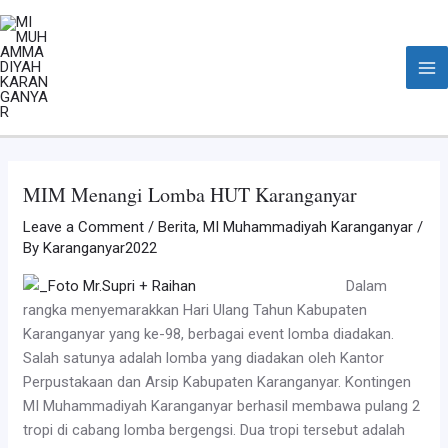
Skip
Post
Ma
to
navigation
Me
content
MIM Menangi Lomba HUT Karanganyar
Leave a Comment
/
Berita
,
MI Muhammadiyah Karanganyar
/
By
Karanganyar2022
Dalam
rangka menyemarakkan Hari Ulang Tahun Kabupaten
Karanganyar yang ke-98, berbagai event lomba diadakan.
Salah satunya adalah lomba yang diadakan oleh Kantor
Perpustakaan dan Arsip Kabupaten Karanganyar. Kontingen
MI Muhammadiyah Karanganyar berhasil membawa pulang 2
tropi di cabang lomba bergengsi. Dua tropi tersebut adalah