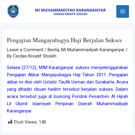
Skip
Post
Main
to
navigation
Menu
content
Pengajian Mangayubagya Haji Berjalan Sukses
Leave a Comment
/
Berita
,
MI Muhammadiyah Karanganyar
/
By
Cerdas Kreatif Sholeh
Selasa (27/12), MIM Karanganyar sukses menyelenggarakan
Pengajian Akbar Mangayubagya Haji Tahun 2011. Pengajian
akbar ini diisi oleh Ustadz Taufik Usman dari Surakarta. Acara
yang dihadiri ribuan hadirin tersebut berjalan sukses. Dalam
acara tersebut juga di louncing Pondok Pesantren Al Hijrah
Lil Ulumil Islamiyah Pimpinan Daerah Muhammadiyah
Karanganyar.
Post Views:
140