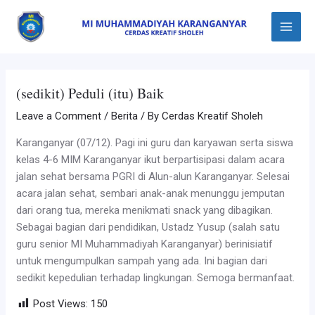
Skip
Post
Main
to
navigation
Menu
content
(sedikit) Peduli (itu) Baik
Leave a Comment
/
Berita
/ By
Cerdas Kreatif Sholeh
Karanganyar (07/12). Pagi ini guru dan karyawan serta siswa
kelas 4-6 MIM Karanganyar ikut berpartisipasi dalam acara
jalan sehat bersama PGRI di Alun-alun Karanganyar. Selesai
acara jalan sehat, sembari anak-anak menunggu jemputan
dari orang tua, mereka menikmati snack yang dibagikan.
Sebagai bagian dari pendidikan, Ustadz Yusup (salah satu
guru senior MI Muhammadiyah Karanganyar) berinisiatif
untuk mengumpulkan sampah yang ada. Ini bagian dari
sedikit kepedulian terhadap lingkungan. Semoga bermanfaat.
Post Views:
150