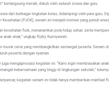
 berlangsung meriah, diikuti oleh seluruh siswa dan guru.
iswa dari berbagai tingkatan kelas, didampingi oleh para guru. Di
an Kesehatan (PJOK), senam ini menjadi momen yang penuh ener
an kesehatan fisik, menanamkan pola hidup sehat, serta mempere
e anak-anak,” ungkap Rizky Kurniyawati.
n musik ceria yang membangkitkan semangat peserta. Senam dila
luruh peserta dengan nyaman.
uga mengapresiasi kegiatan ini. “Kami ingin membiasakan anak
emangat kebersamaan yang tinggi di lingkungan sekolah,” tuturny
rpancar, kegiatan senam ini tidak hanya memberikan manfaat fi