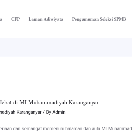
ta
CFP
Laman Adiwiyata
Pengumuman Seleksi SPMB
 Hebat di MI Muhammadiyah Karanganyar
adiyah Karanganyar
/ By
Admin
ceriaan dan semangat memenuhi halaman dan aula MI Muhammadi