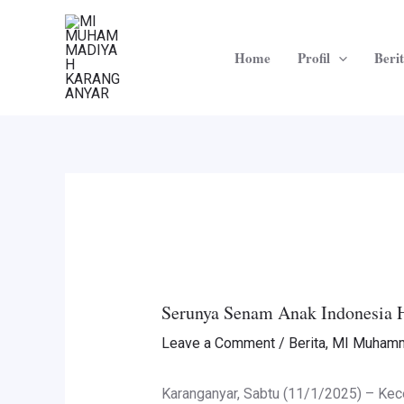
Skip
Post
to
navigation
Home
Profil
Beri
content
Serunya Senam Anak Indonesia
Leave a Comment
/
Berita
,
MI Muhamm
Karanganyar, Sabtu (11/1/2025) – Ke