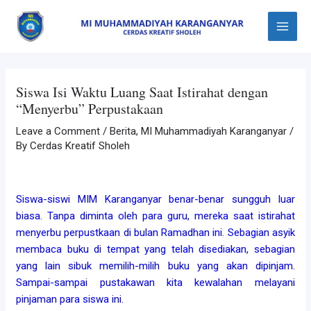
Skip
Post
Main
to
navigation
Menu
content
Siswa Isi Waktu Luang Saat Istirahat dengan
“Menyerbu” Perpustakaan
Leave a Comment
/
Berita
,
MI Muhammadiyah Karanganyar
/
By
Cerdas Kreatif Sholeh
Siswa-siswi MIM Karanganyar benar-benar sungguh luar
biasa. Tanpa diminta oleh para guru, mereka saat istirahat
menyerbu perpustkaan di bulan Ramadhan ini. Sebagian asyik
membaca buku di tempat yang tela
h disediakan, sebagian
yang lain sibuk memilih-milih buku yang akan dipinjam.
Sampai-sampai pustakawan kita kewalahan melayani
pinjaman para siswa ini.