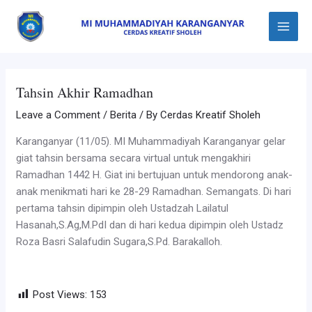
Skip
Post
Main
to
navigation
Menu
content
Tahsin Akhir Ramadhan
Leave a Comment
/
Berita
/ By
Cerdas Kreatif Sholeh
Karanganyar (11/05). MI Muhammadiyah Karanganyar gelar
giat tahsin bersama secara virtual untuk mengakhiri
Ramadhan 1442 H. Giat ini bertujuan untuk mendorong anak-
anak menikmati hari ke 28-29 Ramadhan. Semangats. Di hari
pertama tahsin dipimpin oleh Ustadzah Lailatul
Hasanah,S.Ag,M.PdI dan di hari kedua dipimpin oleh
Ustadz
Roza Basri Salafudin Sugara,S.Pd. Barakalloh.
Post Views:
153