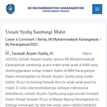
Skip
Post
Main
to
navigation
Menu
content
Ustadz Syafiq Sambangi Mabit
Leave a Comment
/
Berita
,
MI Muhammadiyah Karanganyar
/
By
Karanganyar2022
Sabtu
(20/02), Ustadz Asyam Syafiq, alumni MI Muhammadiyah
Karanganyar sambangi acara mabit anak-anak di MIM yang
diselenggarakan setiap malam Sabtu di MIM Karanganyar.
Dalam kesempatan ini Ustadz Asyam Syafiq yang sudah
hafidz 30 juz ini berbagi banyak ilmu ke anak-anak peserta
mabit. Di sela-sela kesibukannya sebagai mahasiswa
kedokteran, ustadz Asyam Syafiq yang juga pernah menjadi
Imam Sholat tarawih 30 juz di Masjid Agung Karanganyar ini
berbagi semangat, tip dan trik untuk calon hafidz/hafidhoh