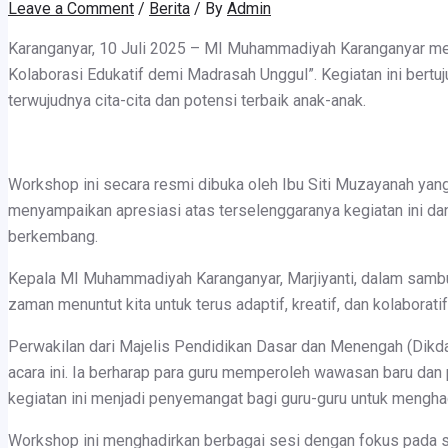
Leave a Comment
/
Berita
/ By
Admin
Karanganyar, 10 Juli 2025 – MI Muhammadiyah Karanganyar m
Kolaborasi Edukatif demi Madrasah Unggul”. Kegiatan ini bert
terwujudnya cita-cita dan potensi terbaik anak-anak.
Workshop ini secara resmi dibuka oleh Ibu Siti Muzayanah ya
menyampaikan apresiasi atas terselenggaranya kegiatan ini d
berkembang.
Kepala MI Muhammadiyah Karanganyar, Marjiyanti, dalam sambu
zaman menuntut kita untuk terus adaptif, kreatif, dan kolaboratif
Perwakilan dari Majelis Pendidikan Dasar dan Menengah (Dikda
acara ini. Ia berharap para guru memperoleh wawasan baru da
kegiatan ini menjadi penyemangat bagi guru-guru untuk menghad
Workshop ini menghadirkan berbagai sesi dengan fokus pada st