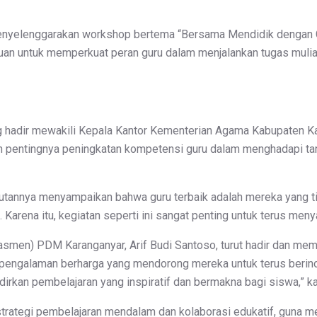
enyelenggarakan workshop bertema “Bersama Mendidik dengan C
ujuan untuk memperkuat peran guru dalam menjalankan tugas mul
ng hadir mewakili Kepala Kantor Kementerian Agama Kabupaten K
an pentingnya peningkatan kompetensi guru dalam menghadapi tan
tannya menyampaikan bahwa guru terbaik adalah mereka yang tid
. Karena itu, kegiatan seperti ini sangat penting untuk terus meny
smen) PDM Karanganyar, Arif Budi Santoso, turut hadir dan mem
n pengalaman berharga yang mendorong mereka untuk terus beri
irkan pembelajaran yang inspiratif dan bermakna bagi siswa,” ka
rategi pembelajaran mendalam dan kolaborasi edukatif, guna me