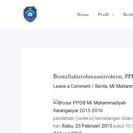
Skip
Post
to
navigation
Home
Profil
Beri
content
Bismillahirrohmaanirrohiim, P
Leave a Comment
/
Berita
,
MI Muhamm
pendataan (seleksi) kematangan dilak
hari
Rabu, 25 Pebruari 2015
pukul 10.0