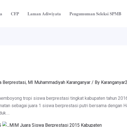
ta
CFP
Laman Adiwiyata
Pengumuman Seleksi SPMB
a Berprestasi
,
MI Muhammadiyah Karanganyar
/ By
Karanganyar
memboyong tropi siswa berprestasi tingkat kabupaten tahun 2016
amatan sebagai juara 1 siswa berprestasi putri bersama dengan H
duk….