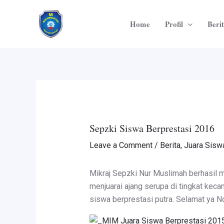
Skip
Post
to
navigation
Home
Profil
Beri
content
Sepzki Siswa Berprestasi 2016
Leave a Comment
/
Berita
,
Juara Sisw
Mikraj Sepzki Nur Muslimah berhasil 
menjuarai ajang serupa di tingkat kec
siswa berprestasi putra. Selamat ya N