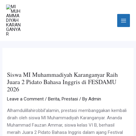
Skip
Post
Main
to
navigation
Menu
content
Siswa MI Muhammadiyah Karanganyar Raih
Juara 2 Pidato Bahasa Inggris di FESDAMU
2026
Leave a Comment
/
Berita
,
Prestasi
/ By
Admin
Alhamdulillahirobbil’alamin, prestasi membanggakan kembali
diraih oleh siswa MI Muhammadiyah Karanganyar. Ananda
Muhammad Fauzan Ammar, siswa kelas VI B, berhasil
meraih Juara 2 Pidato Bahasa Inggris dalam ajang Festival