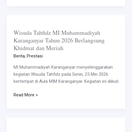
100
Wisuda
Tahfidz
Wisuda Tahfidz MI Muhammadiyah
MI
Karanganyar Tahun 2026 Berlangsung
Muhammadiyah
Khidmat dan Meriah
Karanganyar
Tahun
Berita
,
Prestasi
2026
MI Muhammadiyah Karanganyar menyelenggarakan
Berlangsung
kegiatan Wisuda Tahfidz pada Senin, 25 Mei 2026
Khidmat
bertempat di Aula MIM Karanganyar. Kegiatan ini diikuti
dan
Meriah
Read More »
Siswa
MI