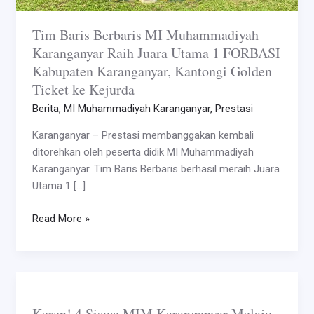
1
FORBASI
Tim Baris Berbaris MI Muhammadiyah
Kabupaten
Karanganyar Raih Juara Utama 1 FORBASI
Karanganyar,
Kabupaten Karanganyar, Kantongi Golden
Kantongi
Ticket ke Kejurda
Golden
Berita
,
MI Muhammadiyah Karanganyar
,
Prestasi
Ticket
ke
Karanganyar – Prestasi membanggakan kembali
Kejurda
ditorehkan oleh peserta didik MI Muhammadiyah
Karanganyar. Tim Baris Berbaris berhasil meraih Juara
Utama 1 […]
Read More »
Keren!
4
Keren! 4 Siswa MIM Karanganyar Melaju
Siswa