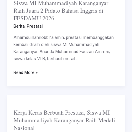
Siswa MI Muhammadiyah Karanganyar
Muhammadiyah
Raih Juara 2 Pidato Bahasa Inggris di
Karanganyar
FESDAMU 2026
Raih
Juara
Berita
,
Prestasi
2
Alhamdulillahirobbil’alamin, prestasi membanggakan
Pidato
kembali diraih oleh siswa MI Muhammadiyah
Bahasa
Karanganyar. Ananda Muhammad Fauzan Ammar,
Inggris
siswa kelas VI B, berhasil meraih
di
FESDAMU
Read More »
2026
Kerja
Keras
Kerja Keras Berbuah Prestasi, Siswa MI
Berbuah
Muhammadiyah Karanganyar Raih Medali
Prestasi,
Nasional
Siswa