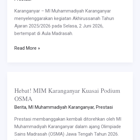
Muhammadiyah
Karanganyar – MI Muhammadiyah Karanganyar
Karanganyar
menyelenggarakan kegiatan Akhirussanah Tahun
2025/2026
Ajaran 2025/2026 pada Selasa, 2 Juni 2026,
bertempat di Aula Madrasah.
Read More »
Hebat!
MIM
Hebat! MIM Karanganyar Kuasai Podium
Karanganyar
OSMA
Kuasai
Podium
Berita
,
MI Muhammadiyah Karanganyar
,
Prestasi
OSMA
Prestasi membanggakan kembali ditorehkan oleh MI
Muhammadiyah Karanganyar dalam ajang Olimpiade
Sains Madrasah (OSMA) Jawa Tengah Tahun 2026.