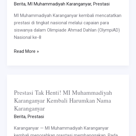
MI
Berita
,
MI Muhammadiyah Karanganyar
,
Prestasi
Muhammadiyah
MI Muhammadiyah Karanganyar kembali mencatatkan
Karanganyar
prestasi di tingkat nasional melalui capaian para
Raih
siswanya dalam Olimpiade Ahmad Dahlan (OlympiAD)
Medali
Nasional ke-8
Nasional
Read More »
Prestasi
Tak
Prestasi Tak Henti! MI Muhammadiyah
Henti!
Karanganyar Kembali Harumkan Nama
MI
Karanganyar
Muhammadiyah
Karanganyar
Berita
,
Prestasi
Kembali
Karanganyar — MI Muhammadiyah Karanganyar
Harumkan
kembali menorehkan prestasi membanggakan. Pada