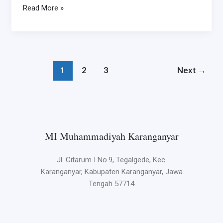
Read More »
dengan
Banjir
Talenta
Cilik
1
2
3
Next
→
MI Muhammadiyah Karanganyar
Jl. Citarum I No.9, Tegalgede, Kec.
Karanganyar, Kabupaten Karanganyar, Jawa
Tengah 57714