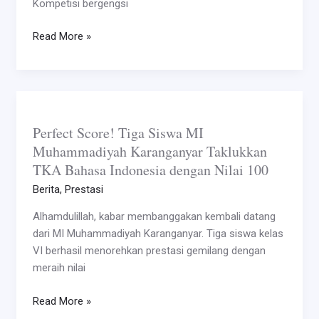
Kompetisi bergengsi
Read More »
Perfect
Score!
Perfect Score! Tiga Siswa MI
Tiga
Muhammadiyah Karanganyar Taklukkan
Siswa
TKA Bahasa Indonesia dengan Nilai 100
MI
Muhammadiyah
Berita
,
Prestasi
Karanganyar
Alhamdulillah, kabar membanggakan kembali datang
Taklukkan
dari MI Muhammadiyah Karanganyar. Tiga siswa kelas
TKA
VI berhasil menorehkan prestasi gemilang dengan
Bahasa
meraih nilai
Indonesia
dengan
Read More »
Nilai