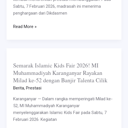
Nama
Sabtu, 7 Februari 2026, madrasah ini menerima
Karanganyar
penghargaan dari Dikdasmen
Read More »
Semarak
Islamic
Semarak Islamic Kids Fair 2026! MI
Kids
Muhammadiyah Karanganyar Rayakan
Fair
Milad ke-52 dengan Banjir Talenta Cilik
2026!
MI
Berita
,
Prestasi
Muhammadiyah
Karanganyar — Dalam rangka memperingati Milad ke-
Karanganyar
52, MI Muhammadiyah Karanganyar
Rayakan
menyelenggarakan Islamic Kids Fair pada Sabtu, 7
Milad
Februari 2026. Kegiatan
ke-
52