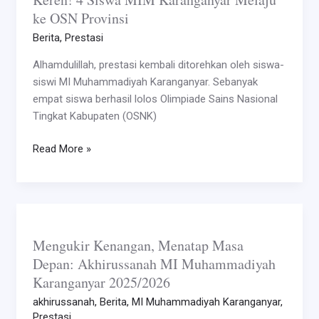
ke OSN Provinsi
MIM
Karanganyar
Berita
,
Prestasi
Melaju
Alhamdulillah, prestasi kembali ditorehkan oleh siswa-
ke
siswi MI Muhammadiyah Karanganyar. Sebanyak
OSN
empat siswa berhasil lolos Olimpiade Sains Nasional
Provinsi
Tingkat Kabupaten (OSNK)
Read More »
Mengukir
Kenangan,
Mengukir Kenangan, Menatap Masa
Menatap
Depan: Akhirussanah MI Muhammadiyah
Masa
Karanganyar 2025/2026
Depan:
Akhirussanah
akhirussanah
,
Berita
,
MI Muhammadiyah Karanganyar
,
MI
Prestasi