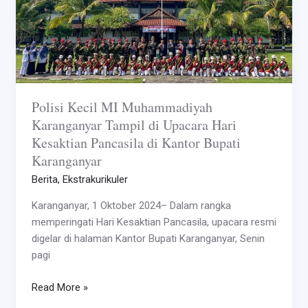
Muhammadiyah
Karanganyar
Tampil
di
Upacara
Hari
Kesaktian
Polisi Kecil MI Muhammadiyah
Pancasila
Karanganyar Tampil di Upacara Hari
di
Kesaktian Pancasila di Kantor Bupati
Kantor
Karanganyar
Bupati
Berita
,
Ekstrakurikuler
Karanganyar
Karanganyar, 1 Oktober 2024– Dalam rangka
memperingati Hari Kesaktian Pancasila, upacara resmi
digelar di halaman Kantor Bupati Karanganyar, Senin
pagi
Read More »