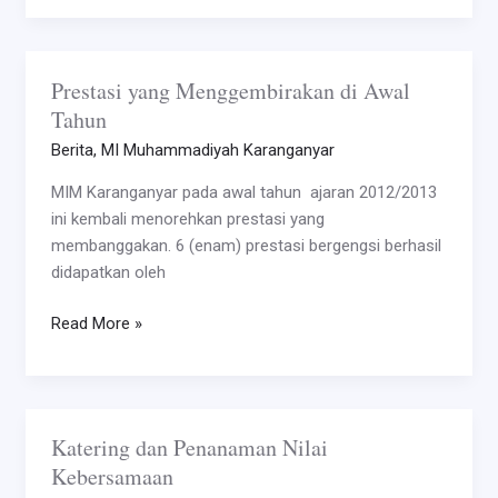
Prestasi yang Menggembirakan di Awal
Prestasi
Tahun
yang
Menggembirakan
Berita
,
MI Muhammadiyah Karanganyar
di
MIM Karanganyar pada awal tahun ajaran 2012/2013
Awal
ini kembali menorehkan prestasi yang
Tahun
membanggakan. 6 (enam) prestasi bergengsi berhasil
didapatkan oleh
Read More »
Katering dan Penanaman Nilai
Katering
Kebersamaan
dan