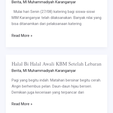
Penanaman
Berita
,
MI Muhammadiyah Karanganyar
Nilai
Mulai hari Senin (27/08) katering bagi siswa-siswi
Kebersamaan
MIM Karanganyar telah dilaksanakan. Banyak nilai yang
bisa ditanamkan dari pelaksanaan katering
Read More »
Halal Bi Halal Awali KBM Setelah Lebaran
Halal
Bi
Berita
,
MI Muhammadiyah Karanganyar
Halal
Pagi yang begitu indah. Matahari bersinar begitu cerah.
Awali
Angin berhembus pelan. Daun-daun hijau berseri.
KBM
Demikian juga keceriaan yang terpancar dari
Setelah
Lebaran
Read More »