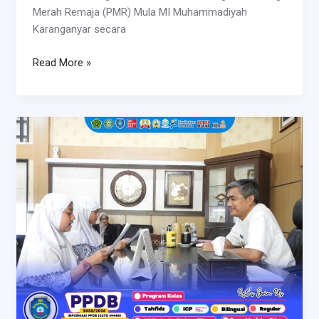
Merah Remaja (PMR) Mula MI Muhammadiyah
Karanganyar secara
Read More »
Lima
Belas
Menit
Bersama
PJ
Bupati
Karanganyar
Bapak
Timotius
Suryadi,
S.Sos.,
M.Si.