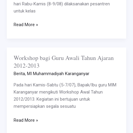
hari Rabu-Kamis (8-9/08) dilaksanakan pesantren
untuk kelas
Read More »
Workshop bagi Guru Awali Tahun Ajaran
Workshop
2012-2013
bagi
Guru
Berita
,
MI Muhammadiyah Karanganyar
Awali
Pada hari Kamis-Sabtu (5-7/07), Bapak/Ibu guru MIM
Tahun
Karanganyar mengikuti Workshop Awal Tahun
Ajaran
2012/2013. Kegiatan ini bertujuan untuk
2012-
mempersiapkan segala sesuatu
2013
Read More »