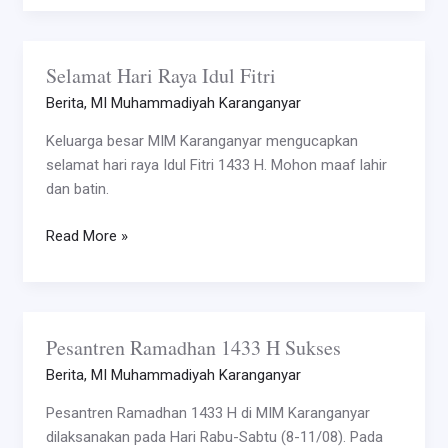
Selamat Hari Raya Idul Fitri
Selamat
Hari
Berita
,
MI Muhammadiyah Karanganyar
Raya
Keluarga besar MIM Karanganyar mengucapkan
Idul
selamat hari raya Idul Fitri 1433 H. Mohon maaf lahir
Fitri
dan batin.
Read More »
Pesantren Ramadhan 1433 H Sukses
Pesantren
Ramadhan
Berita
,
MI Muhammadiyah Karanganyar
1433
Pesantren Ramadhan 1433 H di MIM Karanganyar
H
dilaksanakan pada Hari Rabu-Sabtu (8-11/08). Pada
Sukses