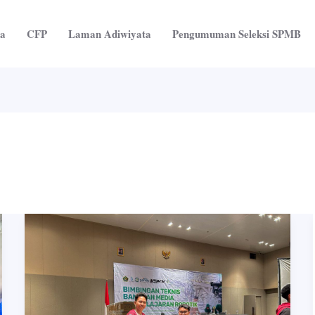
ta
CFP
Laman Adiwiyata
Pengumuman Seleksi SPMB
Dorong
Digitalisasi
Madrasah,
MI
Muhammadiyah
Karanganyar