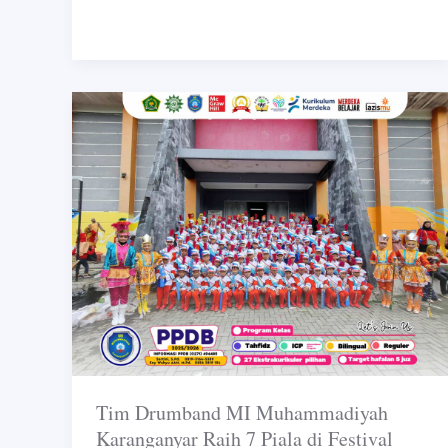
Tim
Drumband
MI
Muhammadiyah
Karanganyar
Raih
7
Piala
di
Festival
Drum
Band
Tim Drumband MI Muhammadiyah
Junior
Karanganyar Raih 7 Piala di Festival
2024