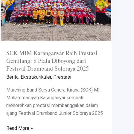
8
Piala
Diboyong
dari
Festival
Drumband
SCK MIM Karanganyar Raih Prestasi
Soloraya
Gemilang: 8 Piala Diboyong dari
2025
Festival Drumband Soloraya 2025
Berita
,
Ekstrakurikuler
,
Prestasi
Marching Band Surya Candra Kirana (SCK) MI
Muhammadiyah Karanganyar kembali
menorehkan prestasi membanggakan dalam
ajang Festival Drumband Junior Soloraya 2025
Read More »