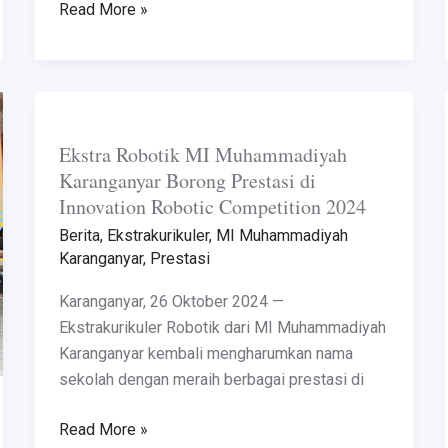
Read More »
Ekstra
Robotik
Ekstra Robotik MI Muhammadiyah
MI
Karanganyar Borong Prestasi di
Muhammadiyah
Innovation Robotic Competition 2024
Karanganyar
Borong
Berita
,
Ekstrakurikuler
,
MI Muhammadiyah
Karanganyar
,
Prestasi
Prestasi
di
Karanganyar, 26 Oktober 2024 —
Innovation
Ekstrakurikuler Robotik dari MI Muhammadiyah
Robotic
Karanganyar kembali mengharumkan nama
Competition
sekolah dengan meraih berbagai prestasi di
2024
Read More »