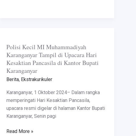
Polisi
Kecil
Polisi Kecil MI Muhammadiyah
MI
Karanganyar Tampil di Upacara Hari
Muhammadiyah
Kesaktian Pancasila di Kantor Bupati
Karanganyar
Karanganyar
Tampil
di
Berita
,
Ekstrakurikuler
Upacara
Karanganyar, 1 Oktober 2024– Dalam rangka
Hari
memperingati Hari Kesaktian Pancasila,
Kesaktian
upacara resmi digelar di halaman Kantor Bupati
Pancasila
Karanganyar, Senin pagi
di
Kantor
Read More »
Bupati