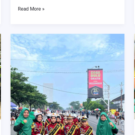
Read More »
Polisi
Cilik
MI
Muhammadiyah
Karanganyar
Tampil
Mengesankan
di
Semarak
Milad
Aisyiyah
ke-
108