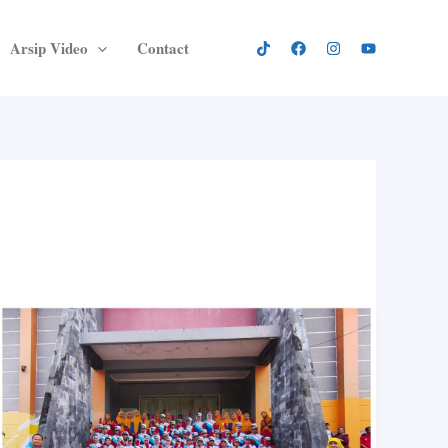
Arsip Video
Contact
SCK
MIM
Karanganyar
Raih
Prestasi
Gemilang: