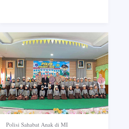
Polisi
Sahabat
Anak
di
MI
Muhammadiyah
Karanganyar
Polisi Sahabat Anak di MI